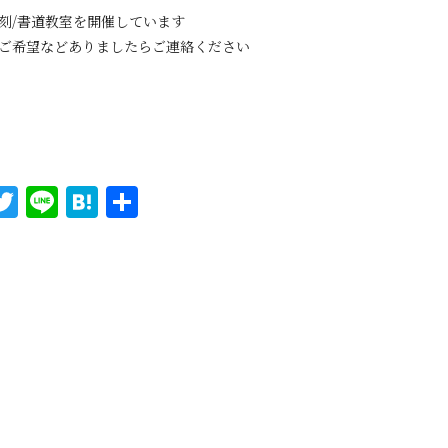
刻/書道教室を開催しています
ご希望などありましたらご連絡ください
T
Li
H
共
w
n
at
有
it
e
e
te
n
r
a