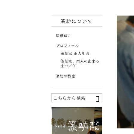
篆助について
店舗紹介
プロフィール
篆刻家,雨人年表
篆刻家、雨人の出来る
まで／01
篆助の教室