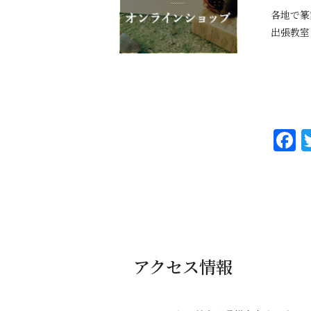
各地で篆
出張教室
F
a
c
e
b
o
アクセス情報
o
k