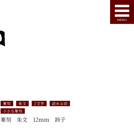
MENU
篆刻
朱文
2文字
読める印
小さな篆刻
篆刻 朱文 12mm 鈴子