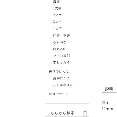
白文
1文字
2文字
3文字
4文字
行書 草書
ひらがな
読める印
小さな篆刻
変わった枠
遊びのはんこ
漢字はんこ
ひらがなはんこ
説明
ロゴデザイン
鈴子
12mm