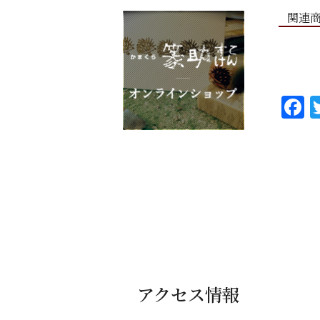
関連
F
a
c
e
b
o
o
k
アクセス情報