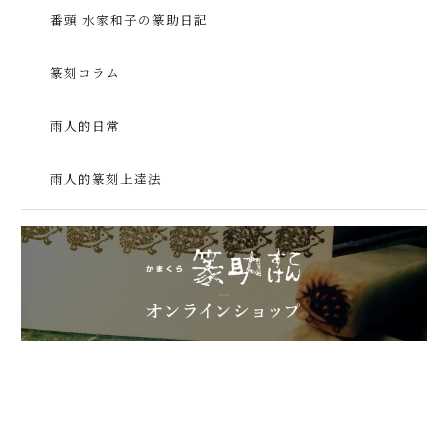
番頭 水家和子の篆助日記
篆刻コラム
雨人的日常
雨人的篆刻上達法