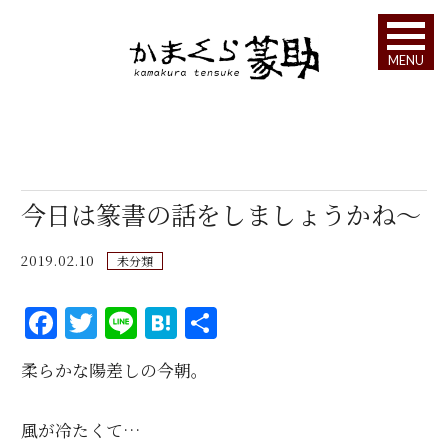
MENU
今日は篆書の話をしましょうかね～
2019.02.10
未分類
F
T
Li
H
共
a
w
n
at
有
柔らかな陽差しの今朝。
c
it
e
e
e
te
n
風が冷たくて…