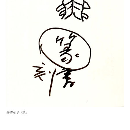
篆書体で『魚』