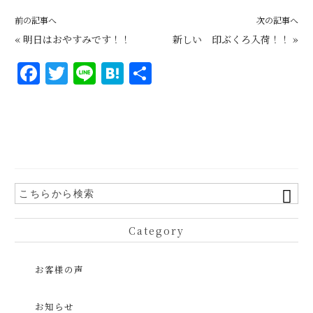
前の記事へ
次の記事へ
«
明日はおやすみです！！
新しい 印ぶくろ入荷！！
»
F
T
Li
H
共
a
w
n
at
有
c
it
e
e
e
te
n
b
r
a
o
o
k
Category
お客様の声
お知らせ