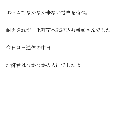
b
r
a
o
ホームでなかなか来ない電車を待つ。
o
k
耐えきれず 化粧室へ逃げ込む番頭さんでした。
今日は三連休の中日
北鎌倉はなかなかの人出でしたよ