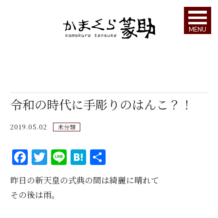
MENU
令和の時代に手彫りのはんこ？！
2019.05.02
未分類
F
T
Li
H
共
a
w
n
at
有
昨日の新天皇の式典の間は綺麗に晴れて
c
it
e
e
その後は雨。
e
te
n