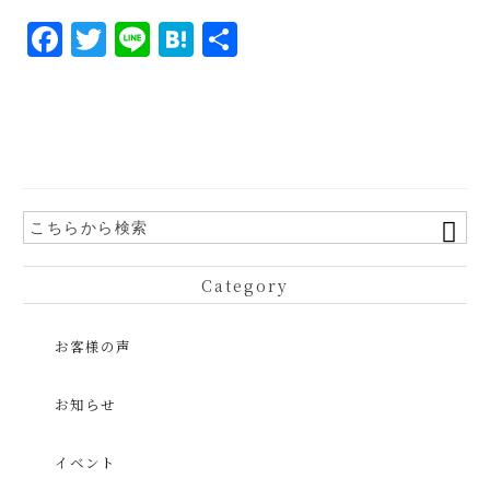
F
T
Li
H
共
a
w
n
at
有
c
it
e
e
e
te
n
b
r
a
o
o
k
Category
お客様の声
お知らせ
イベント