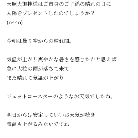
b
r
a
天照大御神様はご自身のご子孫の晴れの日に
o
太陽をプレゼントしたのでしょうか？
o
(o^^o)
k
今朝は曇り空からの晴れ間。
気温が上がり爽やかな暑さを感じたかと思えば
急に大粒の雨が落ちて来て
また晴れて気温が上がり
ジェットコースターのようなお天気でしたね。
明日からは安定していいお天気が続き
気温も上がるみたいですね