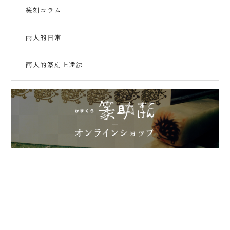
篆刻コラム
雨人的日常
雨人的篆刻上達法