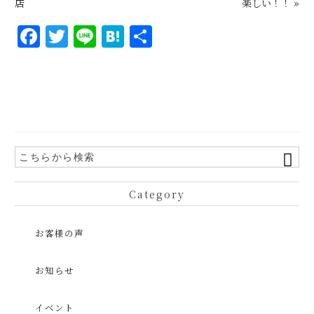
店
楽しい！！
»
F
T
Li
H
共
a
w
n
at
有
c
it
e
e
e
te
n
b
r
a
o
o
k
Category
お客様の声
お知らせ
イベント