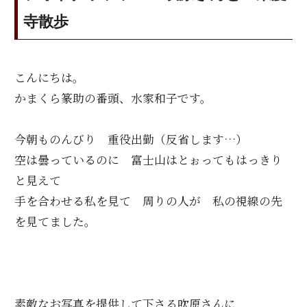
e
te
n
寺散歩
b
r
a
o
こんにちは。
o
かまくら篆助の番頭、水家和子です。
k
今朝ものんびり 重役出勤（反省します…）
空は曇っているのに 富士山はとぉってもはっきり
と見えて
手を合わせる私を見て 周りの人が 私の視線の先
を見てました。
素敵なお写真を提供して下さる吹原さんに