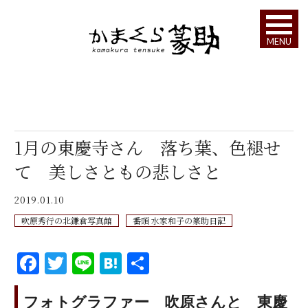
MENU
1月の東慶寺さん 落ち葉、色褪せ
て 美しさともの悲しさと
2019.01.10
吹原秀行の北鎌倉写真館
番頭 水家和子の篆助日記
F
T
Li
H
共
a
w
n
at
有
c
it
e
e
フォトグラファー 吹原さんと 東慶