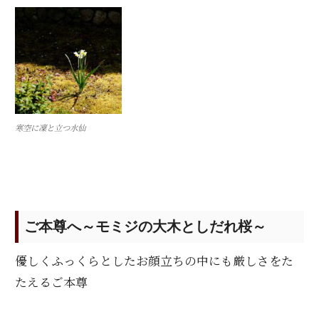
寒空に凜と立つ水仙
ご本尊へ～モミジの大木としだれ桜～
優しくふっくらとしたお顔立ちの中にも厳しさをた
たえるご本尊