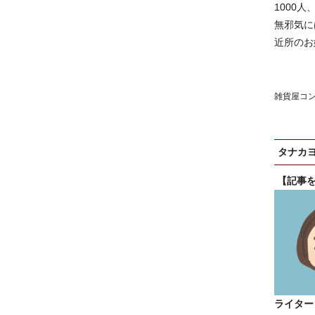
1000
無邪気に
近所のお
雑貨屋コ
タナカ
【記事
ライター