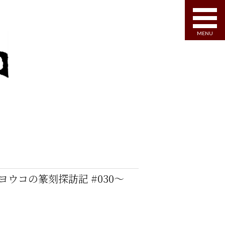
MENU
～タナカヨウコの篆刻探訪記 #030～