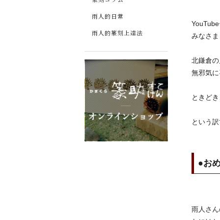
雨人的日常
YouT
雨人的篆刻上達法
みなさま
北鎌倉の
無邪気に
ときどき
という訳
●お
雨人さん