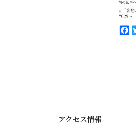
前の記事
«
「妄想
#029～
F
a
c
e
b
o
o
k
アクセス情報