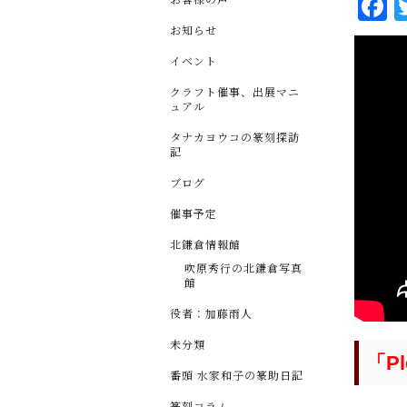
F
a
お知らせ
c
イベント
e
クラフト催事、出展マニ
ュアル
b
タナカヨウコの篆刻探訪
o
記
o
ブログ
k
催事予定
北鎌倉情報館
吹原秀行の北鎌倉写真
館
役者：加藤雨人
未分類
「Pl
番頭 水家和子の篆助日記
篆刻コラム