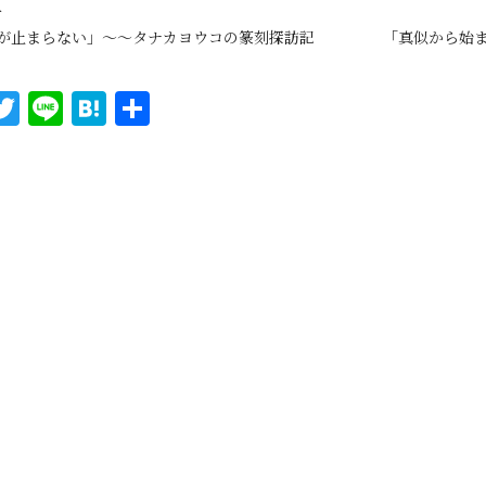
へ
が止まらない」～～タナカヨウコの篆刻探訪記
「真似から始ま
T
Li
H
共
w
n
at
有
it
e
e
te
n
r
a