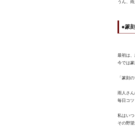
うん、雨
●篆
最初は、
今では篆
「篆刻の
雨人さん
毎日コツ
私はいつ
その野望