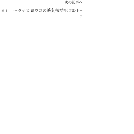
次の記事へ
る」 ～タナカヨウコの篆刻探訪記 #031～
»