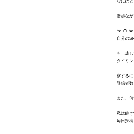
なにはと
僭越なが
YouT
自分のS
もし成し
タイミン
察するに
登録者数
また、何
私は飽き
毎日投稿